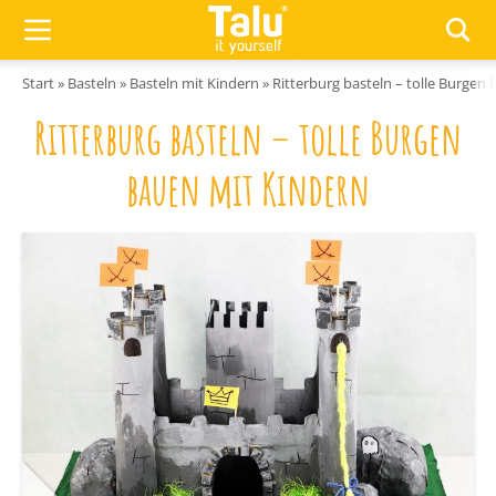
Zum Inhalt springen
Start
»
Basteln
»
Basteln mit Kindern
»
Ritterburg basteln – tolle Burgen
Ritterburg basteln – tolle Burgen
bauen mit Kindern