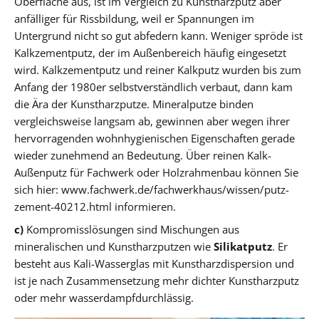
Oberfläche aus, ist im Vergleich zu Kunstharzputz aber
anfälliger für Rissbildung, weil er Spannungen im
Untergrund nicht so gut abfedern kann. Weniger spröde ist
Kalkzementputz, der im Außenbereich häufig eingesetzt
wird. Kalkzementputz und reiner Kalkputz wurden bis zum
Anfang der 1980er selbstverständlich verbaut, dann kam
die Ära der Kunstharzputze. Mineralputze binden
vergleichsweise langsam ab, gewinnen aber wegen ihrer
hervorragenden wohnhygienischen Eigenschaften gerade
wieder zunehmend an Bedeutung. Über reinen Kalk-
Außenputz für Fachwerk oder Holzrahmenbau können Sie
sich hier: www.fachwerk.de/fachwerkhaus/wissen/putz-
zement-40212.html informieren.
c)
Kompromisslösungen sind Mischungen aus
mineralischen und Kunstharzputzen wie
Silikatputz
. Er
besteht aus Kali-Wasserglas mit Kunstharzdispersion und
ist je nach Zusammensetzung mehr dichter Kunstharzputz
oder mehr wasserdampfdurchlässig.