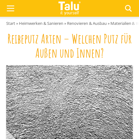
Zum Inhalt springen
Start
»
Heimwerken & Sanieren
»
Renovieren & Ausbau
»
Materialien & 
Reibeputz Arten – Welchen Putz für
Außen und Innen?