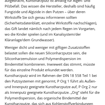
aufgebracht, Kunstharzputz ist anfällig für Algen- und
Pilzbefall. Das wissen die Hersteller, deshalb sind häufig
Fungizide und Algizide in den Putzen – über deren
Wirkstoffe Sie sich genau informieren sollten
(Sicherheitsdatenblatt, einzelne Wirkstoffe nachschlagen),
das Gift landet nämlich nach jedem Regen im Vorgarten,
wo die Kinder spielen (und im Kanalsystem/der
Kläranlage/dem Grundwasser).
Weniger dicht und weniger mit giftigen Zusatzstoffen
belastet sollen die neuen Siliconharzputze sein, die
Siliconharzemulsion und Polymerdispersion im
Bindemittel kombinieren. Inwieweit das stimmt, müsste
für das einzelne Produkt erkundet werden.
Kunstharzputz wird im Rahmen der DIN 18 558 Teil 1 bei
den Putzsystemen mit genormt, P Org 1 führt als Außen-
und Innenputz geeignete Kunstharzputze auf, P Org 2 nur
als Innenputz geeignete Kunstharzputze. „Org“ steht für die
Polymerdispersion, das organische Bindemittel der
Kunstharzputze, das sich aus Kohlenstoffverbindungen