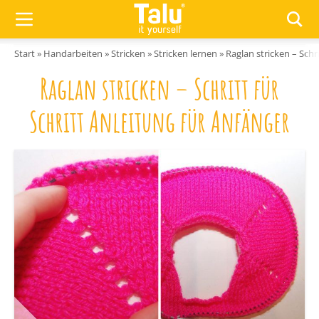
Zum Inhalt springen
Start
»
Handarbeiten
»
Stricken
»
Stricken lernen
»
Raglan stricken – Schri
Raglan stricken – Schritt für
Schritt Anleitung für Anfänger