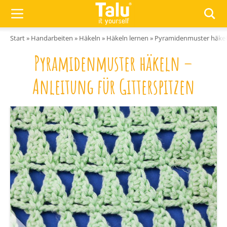
Zum Inhalt springen
Start
»
Handarbeiten
»
Häkeln
»
Häkeln lernen
»
Pyramidenmuster häkeln 
Pyramidenmuster häkeln –
Anleitung für Gitterspitzen