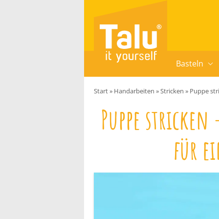
Zum Inhalt springen
Basteln
Start
»
Handarbeiten
»
Stricken
»
Puppe str
Puppe stricken
für ei