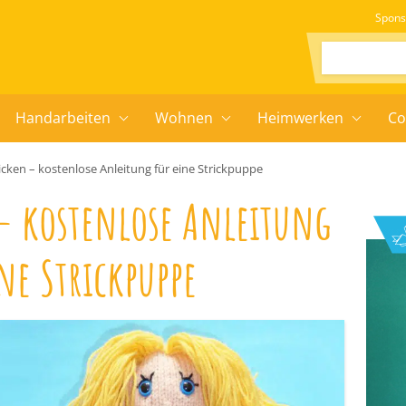
Spons
Suchen:
Handarbeiten
Wohnen
Heimwerken
Co
icken – kostenlose Anleitung für eine Strickpuppe
 – kostenlose Anleitung
ne Strickpuppe