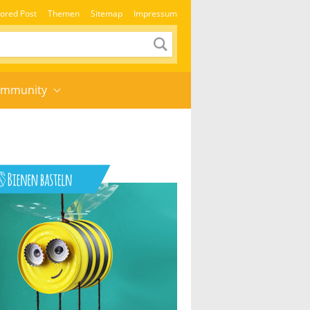
ored Post
Themen
Sitemap
Impressum
mmunity