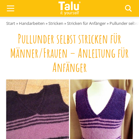
Zum Inhalt springen
Start
»
Handarbeiten
»
Stricken
»
Stricken für Anfänger
»
Pullunder selbs
Pullunder selbst stricken für
Männer/Frauen – Anleitung für
Anfänger