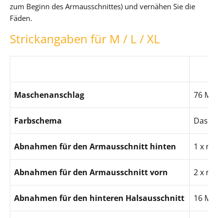
zum Beginn des Armausschnittes) und vernähen Sie die
Fäden.
Strickangaben für M / L / XL
Maschenanschlag
76 Ma
Farbschema
Das Fa
Abnahmen für den Armausschnitt hinten
1 x re
Abnahmen für den Armausschnitt vorn
2 x re
Abnahmen für den hinteren Halsausschnitt
16 Mas