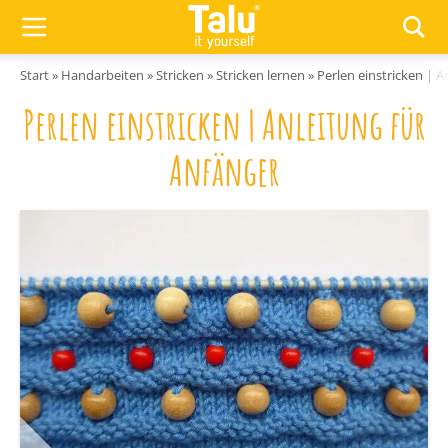
Zum Inhalt springen
Start
»
Handarbeiten
»
Stricken
»
Stricken lernen
»
Perlen einstricken | A
Perlen einstricken | Anleitung für
Anfänger