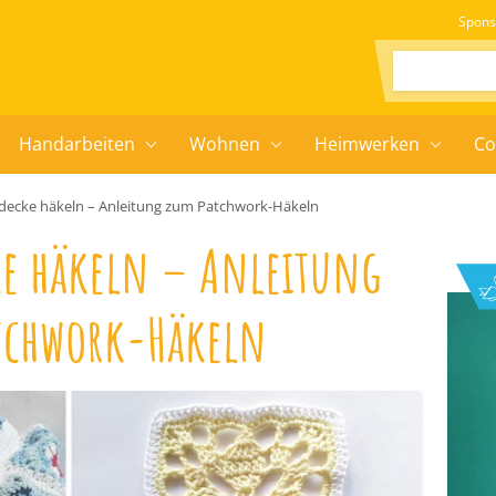
Spons
Suchen:
Handarbeiten
Wohnen
Heimwerken
Co
ecke häkeln – Anleitung zum Patchwork-Häkeln
ke häkeln – Anleitung
tchwork-Häkeln