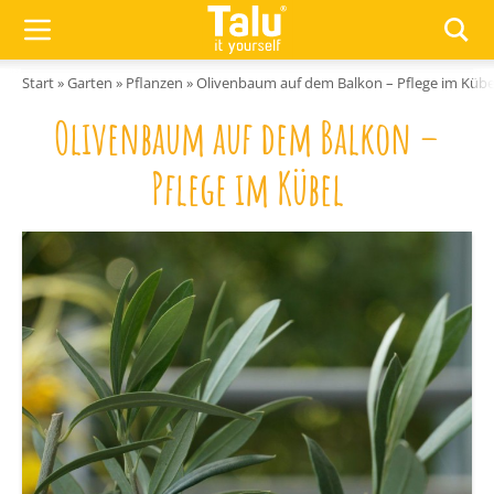
Zum Inhalt springen
Start
»
Garten
»
Pflanzen
»
Olivenbaum auf dem Balkon – Pflege im Kübe
Olivenbaum auf dem Balkon –
Pflege im Kübel