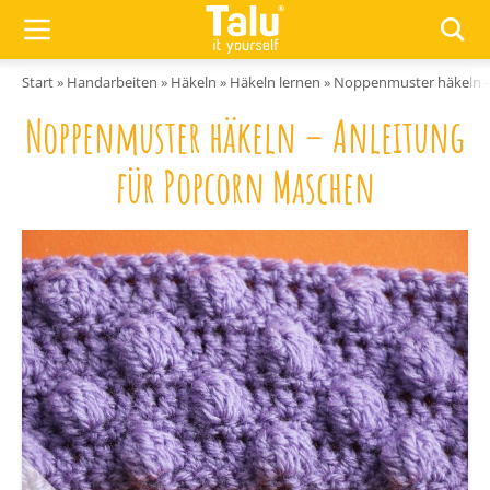
Zum Inhalt springen
Start
»
Handarbeiten
»
Häkeln
»
Häkeln lernen
»
Noppenmuster häkeln –
Noppenmuster häkeln – Anleitung
für Popcorn Maschen