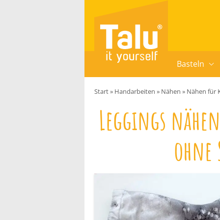
Zum Inhalt springen
Basteln
Start
»
Handarbeiten
»
Nähen
»
Nähen für 
Leggings nähen
ohne 