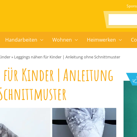
Spons
Suchen:
Handarbeiten
Wohnen
Heimwerken
Co
Kinder
»
Leggings nähen für Kinder | Anleitung ohne Schnittmuster
 für Kinder | Anleitung
Schnittmuster