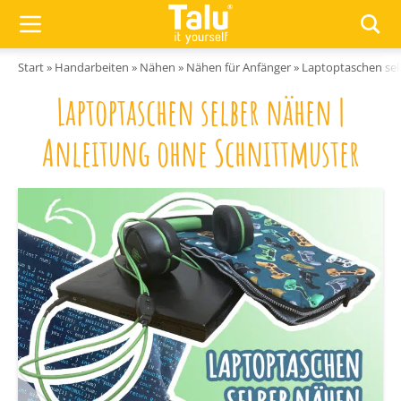
Zum Inhalt springen
Start
»
Handarbeiten
»
Nähen
»
Nähen für Anfänger
»
Laptoptaschen sel
Laptoptaschen selber nähen |
Anleitung ohne Schnittmuster