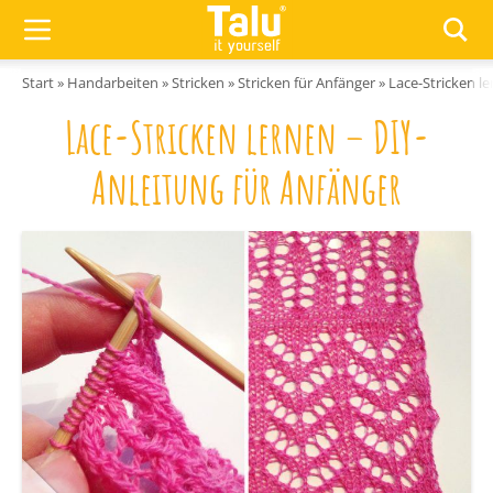
Zum Inhalt springen
Start
»
Handarbeiten
»
Stricken
»
Stricken für Anfänger
»
Lace-Stricken l
Lace-Stricken lernen – DIY-
Anleitung für Anfänger