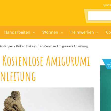
Spons
Suchen:
Handarbeiten
Wohnen
Heimwerken
Co
 Anfänger
»
Küken häkeln | Kostenlose Amigurumi Anleitung
| Kostenlose Amigurumi
nleitung