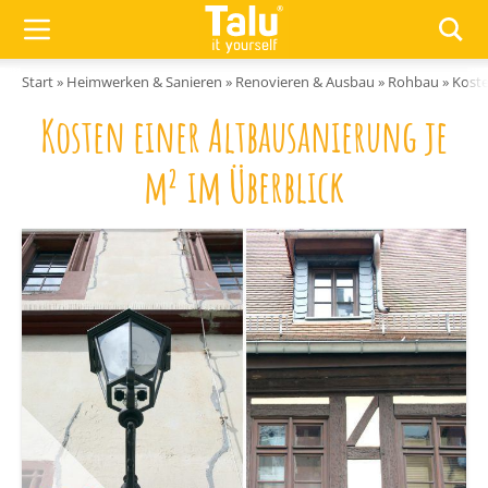
Zum Inhalt springen
Start
»
Heimwerken & Sanieren
»
Renovieren & Ausbau
»
Rohbau
»
Koste
Kosten einer Altbausanierung je
m² im Überblick