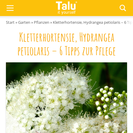
Zum Inhalt springen
Start
»
Garten
»
Pflanzen
»
Kletterhortensie, Hydrangea petiolaris – 6 Tip
Kletterhortensie, Hydrangea
petiolaris – 6 Tipps zur Pflege