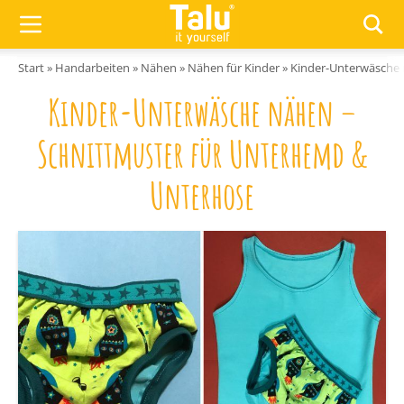
Zum Inhalt springen
Start
»
Handarbeiten
»
Nähen
»
Nähen für Kinder
»
Kinder-Unterwäsche 
Kinder-Unterwäsche nähen –
Schnittmuster für Unterhemd &
Unterhose