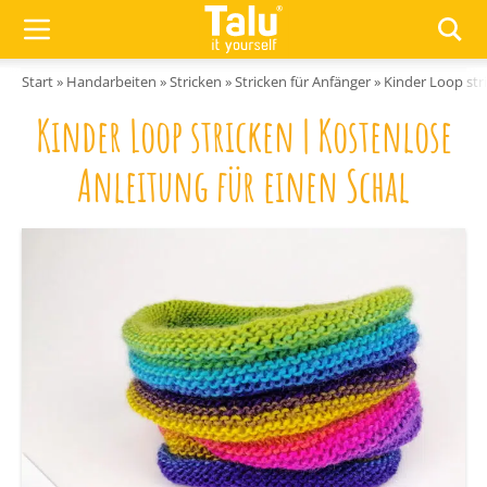
Zum Inhalt springen
Start
»
Handarbeiten
»
Stricken
»
Stricken für Anfänger
»
Kinder Loop str
Kinder Loop stricken | Kostenlose
Anleitung für einen Schal