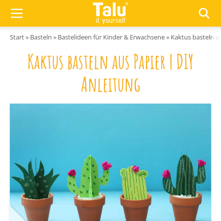
Zum Inhalt springen
Start
»
Basteln
»
Bastelideen für Kinder & Erwachsene
»
Kaktus basteln au
Kaktus basteln aus Papier | DIY
Anleitung