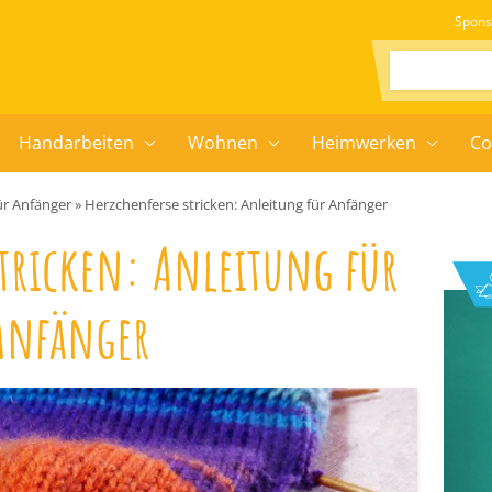
Spons
Suchen:
Handarbeiten
Wohnen
Heimwerken
Co
ür Anfänger
»
Herzchenferse stricken: Anleitung für Anfänger
stricken: Anleitung für
Anfänger