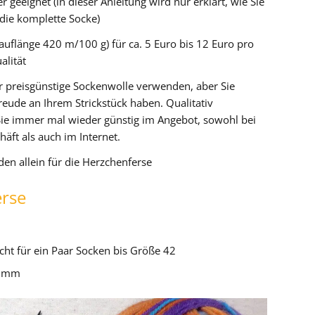
r geeignet (in dieser Anleitung wird nur erklärt, wie Sie
 die komplette Socke)
auflänge 420 m/100 g) für ca. 5 Euro bis 12 Euro pro
alität
 preisgünstige Sockenwolle verwenden, aber Sie
reude an Ihrem Strickstück haben. Qualitativ
e immer mal wieder günstig im Angebot, sowohl bei
äft als auch im Internet.
den allein für die Herzchenferse
erse
ht für ein Paar Socken bis Größe 42
,5 mm