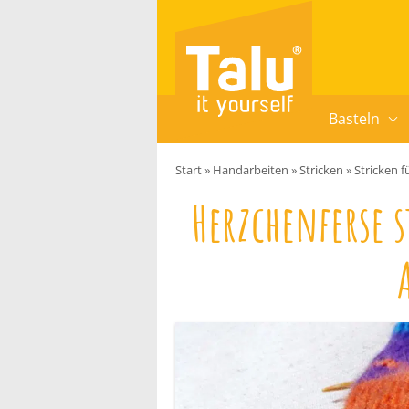
Zum Inhalt springen
Basteln
Start
»
Handarbeiten
»
Stricken
»
Stricken f
Herzchenferse 