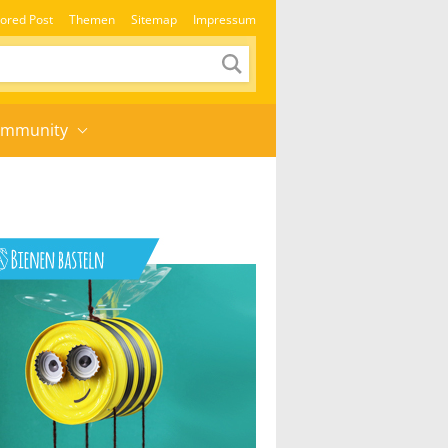
ored Post
Themen
Sitemap
Impressum
mmunity