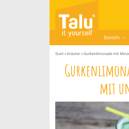
Zum Inhalt springen
Basteln
Start
»
Kräuter
»
Gurkenlimonade mit Minze
Gurkenlimona
mit u