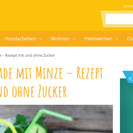
Spons
Suchen:
Handarbeiten
Wohnen
Heimwerken
Co
 – Rezept mit und ohne Zucker
de mit Minze – Rezept
nd ohne Zucker