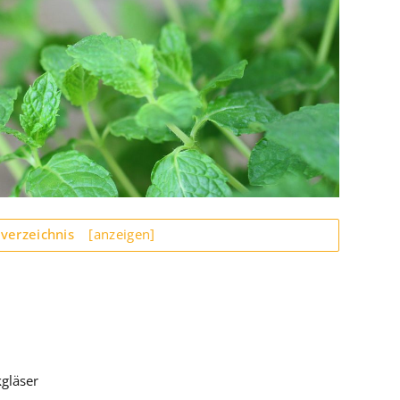
sverzeichnis
[anzeigen]
kgläser