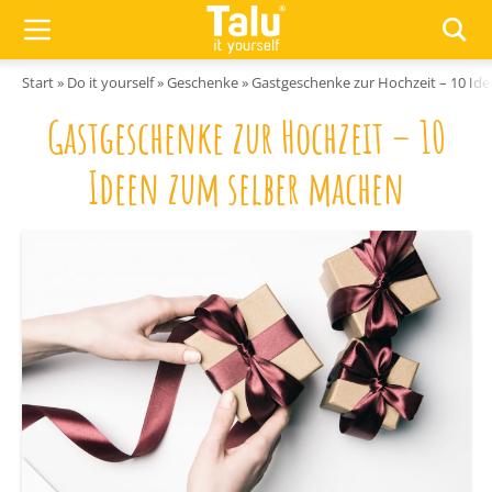
Zum Inhalt springen
Start
»
Do it yourself
»
Geschenke
»
Gastgeschenke zur Hochzeit – 10 Id
Gastgeschenke zur Hochzeit – 10
Ideen zum selber machen