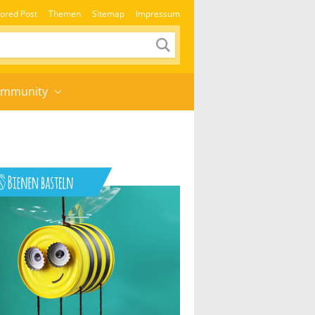
ored Post
Themen
Sitemap
Impressum
mmunity