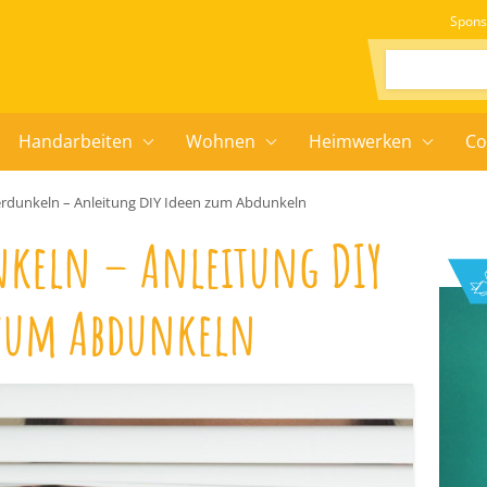
Spons
Suchen:
Handarbeiten
Wohnen
Heimwerken
Co
erdunkeln – Anleitung DIY Ideen zum Abdunkeln
nkeln – Anleitung DIY
zum Abdunkeln