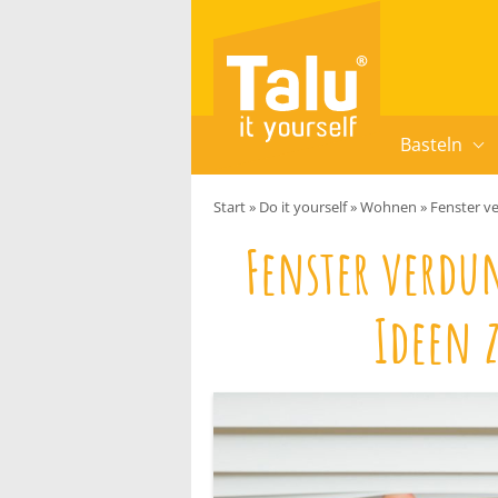
Zum Inhalt springen
Basteln
Start
»
Do it yourself
»
Wohnen
»
Fenster v
Fenster verdu
Ideen 