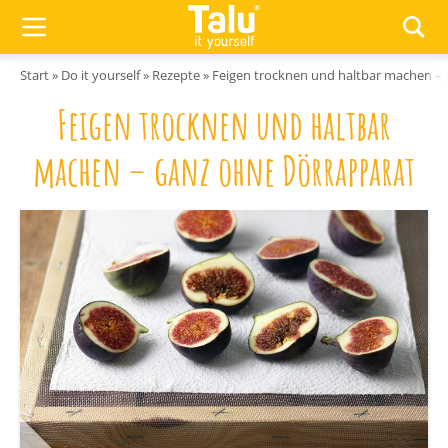
Zum Inhalt springen
Start
»
Do it yourself
»
Rezepte
»
Feigen trocknen und haltbar machen –
Feigen trocknen und haltbar
machen – ganz ohne Dörrapparat