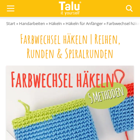
Zum Inhalt springen
Start
»
Handarbeiten
»
Häkeln
»
Häkeln für Anfänger
»
Farbwechsel häke
Farbwechsel häkeln | Reihen,
Runden & Spiralrunden