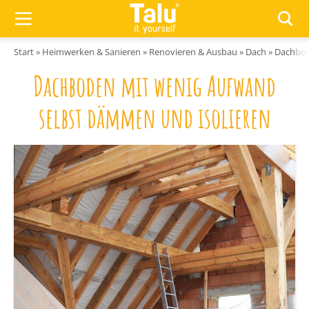
Zum Inhalt springen
Start
»
Heimwerken & Sanieren
»
Renovieren & Ausbau
»
Dach
»
Dachbod
Dachboden mit wenig Aufwand
selbst dämmen und isolieren