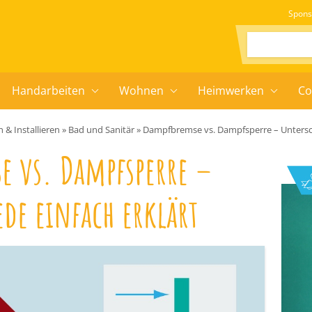
Spons
Suchen:
Handarbeiten
Wohnen
Heimwerken
Co
 & Installieren
»
Bad und Sanitär
»
Dampfbremse vs. Dampfsperre – Untersch
e vs. Dampfsperre –
de einfach erklärt