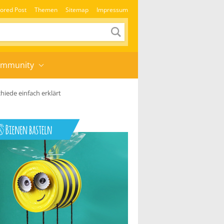
ored Post
Themen
Sitemap
Impressum
mmunity
iede einfach erklärt