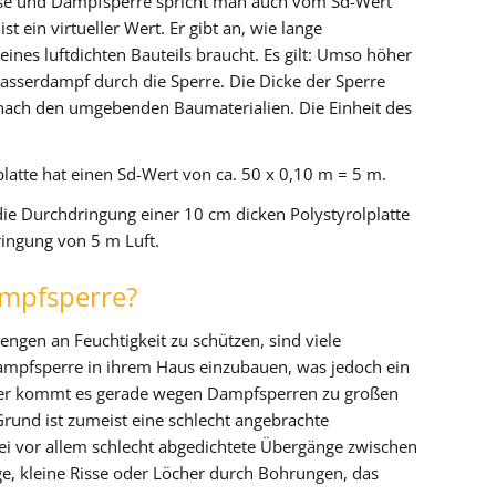
 und Dampfsperre spricht man auch vom Sd-Wert
st ein virtueller Wert. Er gibt an, wie lange
nes luftdichten Bauteils braucht. Es gilt: Umso höher
asserdampf durch die Sperre. Die Dicke der Sperre
nach den umgebenden Baumaterialien. Die Einheit des
latte hat einen Sd-Wert von ca. 50 x 0,10 m = 5 m.
e Durchdringung einer 10 cm dicken Polystyrolplatte
ingung von 5 m Luft.
mpfsperre?
en an Feuchtigkeit zu schützen, sind viele
Dampfsperre in ihrem Haus einzubauen, was jedoch ein
eder kommt es gerade wegen Dampfsperren zu großen
rund ist zumeist eine schlecht angebrachte
ei vor allem schlecht abgedichtete Übergänge zwischen
e, kleine Risse oder Löcher durch Bohrungen, das