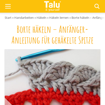
Zum Inhalt springen
Start
»
Handarbeiten
»
Häkeln
»
Häkeln lernen
»
Borte häkeln – Anfänger
Borte häkeln – Anfänger-
Anleitung für gehäkelte Spitze