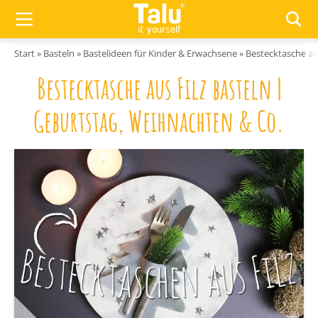
Zum Inhalt springen
Start
»
Basteln
»
Bastelideen für Kinder & Erwachsene
»
Bestecktasche au
Bestecktasche aus Filz basteln |
Geburtstag, Weihnachten & Co.