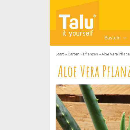
Zum Inhalt springen
Basteln
Start
»
Garten
»
Pflanzen
»
Aloe Vera Pflanze
Aloe Vera Pflanz