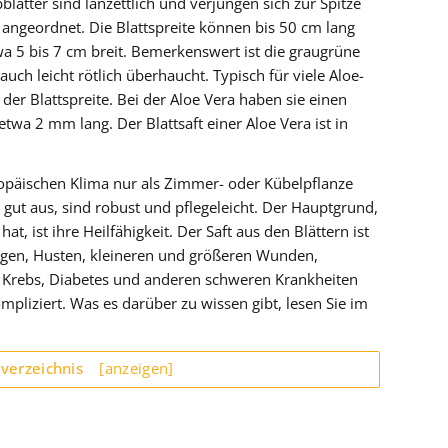
lätter sind lanzettlich und verjüngen sich zur Spitze
 angeordnet. Die Blattspreite können bis 50 cm lang
a 5 bis 7 cm breit. Bemerkenswert ist die graugrüne
auch leicht rötlich überhaucht. Typisch für viele Aloe-
der Blattspreite. Bei der Aloe Vera haben sie einen
wa 2 mm lang. Der Blattsaft einer Aloe Vera ist in
opäischen Klima nur als Zimmer- oder Kübelpflanze
 gut aus, sind robust und pflegeleicht. Der Hauptgrund,
, ist ihre Heilfähigkeit. Der Saft aus den Blättern ist
ngen, Husten, kleineren und größeren Wunden,
 Krebs, Diabetes und anderen schweren Krankheiten
mpliziert. Was es darüber zu wissen gibt, lesen Sie im
sverzeichnis
[anzeigen]