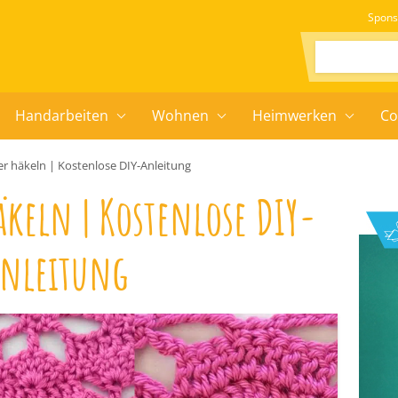
Spons
Suchen:
Handarbeiten
Wohnen
Heimwerken
Co
r häkeln | Kostenlose DIY-Anleitung
keln | Kostenlose DIY-
nleitung