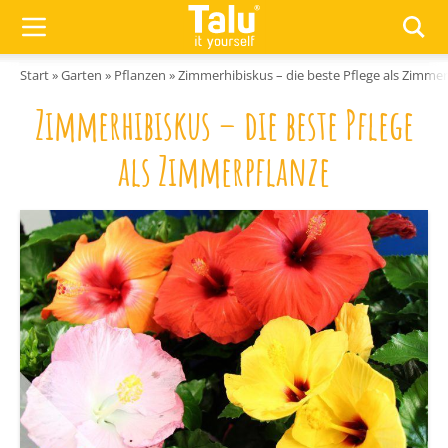
Zum Inhalt springen
Start
»
Garten
»
Pflanzen
»
Zimmerhibiskus – die beste Pflege als Zimme
Zimmerhibiskus – die beste Pflege
als Zimmerpflanze