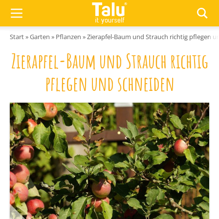
Zum Inhalt springen
Start
»
Garten
»
Pflanzen
»
Zierapfel-Baum und Strauch richtig pflegen 
Zierapfel-Baum und Strauch richtig
pflegen und schneiden