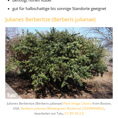
gut für halbschattige bis sonnige Standorte geeignet
Julianes Berberitze (Berberis julianae)
Julianes Berberitze (Berberis julianae)
Plant Image Library
from Boston,
USA,
Berberis julianae (Wintergreen Barberry) (33208964902)
,
bearbeitet von Talu,
CC BY-SA 2.0