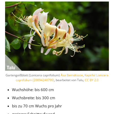
Gartengeißblatt (Lonicera caprifolium)
Åsa Berndtsson
,
Kaprifol Lonicera
caprifolium (20894240799)
, bearbeitet von Talu,
CC BY 2.0
Wuchshöhe: bis 600 cm
Wuchsbreite: bis 300 cm
bis zu 70 cm Wuchs pro Jahr
geringer Schnittaufwand