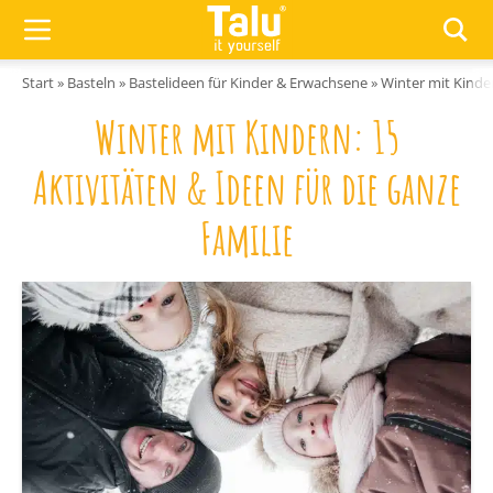
Zum Inhalt springen
Start
»
Basteln
»
Bastelideen für Kinder & Erwachsene
»
Winter mit Kinder
Winter mit Kindern: 15
Aktivitäten & Ideen für die ganze
Familie