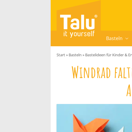
Zum Inhalt springen
Basteln
Start
»
Basteln
»
Bastelideen für Kinder & 
Windrad falt
A