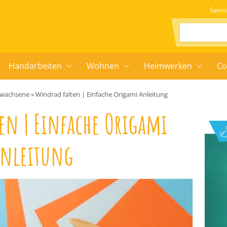
Spons
Suchen:
Handarbeiten
Wohnen
Heimwerken
Co
Erwachsene
»
Windrad falten | Einfache Origami Anleitung
en | Einfache Origami
nleitung