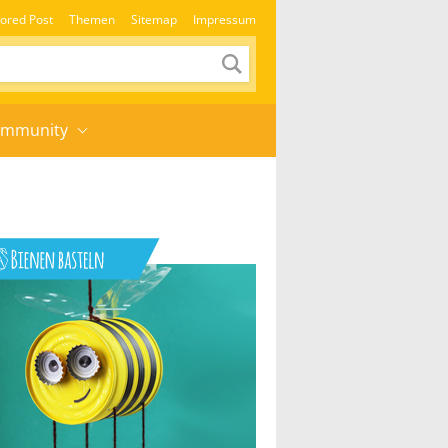
ored Post
Themen
Sitemap
Impressum
mmunity