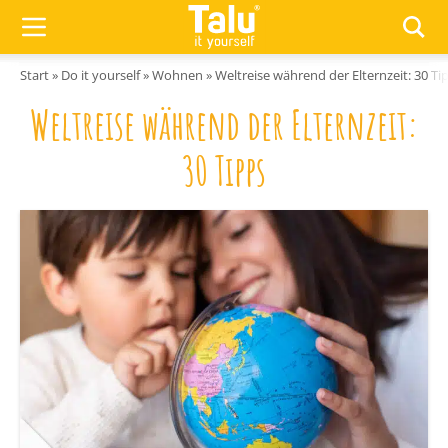
Zum Inhalt springen
Start
»
Do it yourself
»
Wohnen
»
Weltreise während der Elternzeit: 30 Ti
Weltreise während der Elternzeit:
30 Tipps