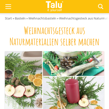
Zum Inhalt springen
Start
»
Basteln
»
Weihnachtsbasteln
»
Weihnachtsgesteck aus Naturmate
Weihnachtsgesteck aus
Naturmaterialien selber machen