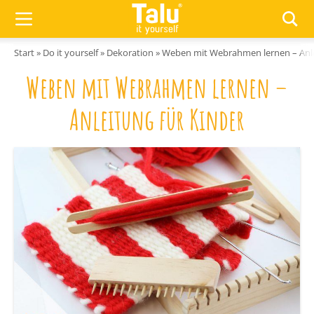
Zum Inhalt springen
Start
»
Do it yourself
»
Dekoration
»
Weben mit Webrahmen lernen – Anle
Weben mit Webrahmen lernen –
Anleitung für Kinder