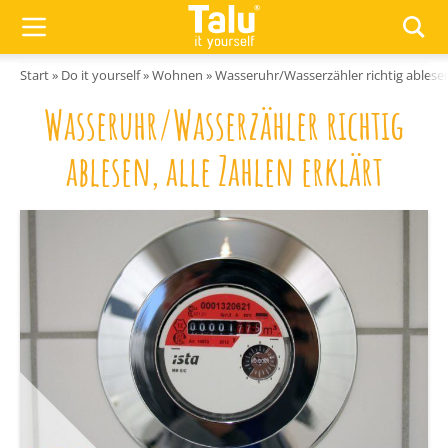
Zum Inhalt springen
Start
»
Do it yourself
»
Wohnen
»
Wasseruhr/Wasserzähler richtig ablesen,
Wasseruhr/Wasserzähler richtig
ablesen, alle Zahlen erklärt