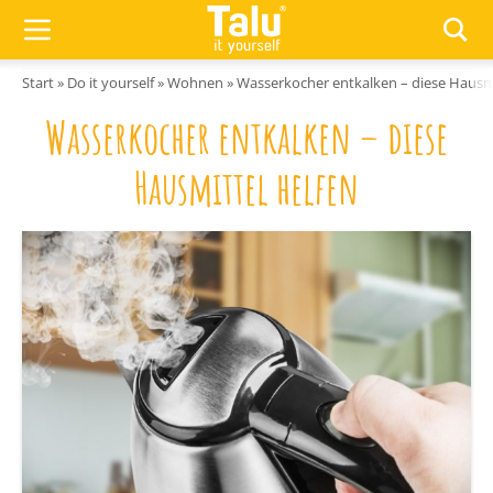
Zum Inhalt springen
Start
»
Do it yourself
»
Wohnen
»
Wasserkocher entkalken – diese Hausmi
Wasserkocher entkalken – diese
Hausmittel helfen