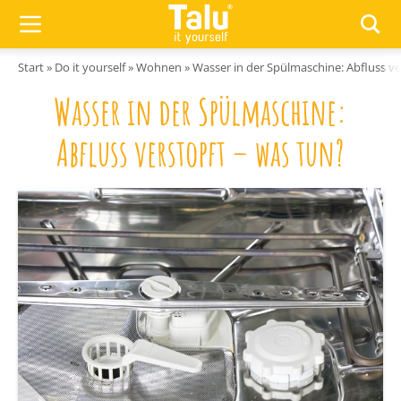
Zum Inhalt springen
Start
»
Do it yourself
»
Wohnen
»
Wasser in der Spülmaschine: Abfluss ve
Wasser in der Spülmaschine:
Abfluss verstopft – was tun?