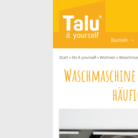
Zum Inhalt springen
Basteln
Start
»
Do it yourself
»
Wohnen
»
Waschmasc
Waschmaschine 
häuf