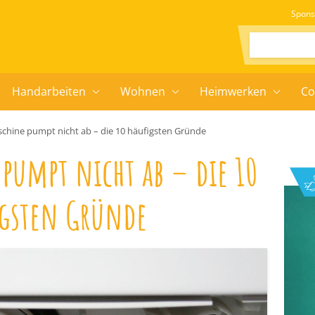
Spons
Suchen:
Handarbeiten
Wohnen
Heimwerken
Co
hine pumpt nicht ab – die 10 häufigsten Gründe
pumpt nicht ab – die 10
igsten Gründe