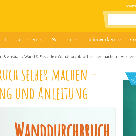
Spons
Suchen:
Handarbeiten
Wohnen
Heimwerken
Co
en & Ausbau
»
Wand & Fassade
»
Wanddurchbruch selber machen – Vorberei
uch selber machen –
ung und Anleitung