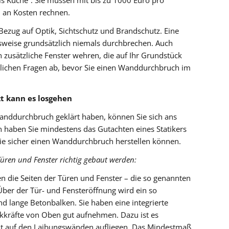
ls Küche“. Sie müssen mit bis zu 1000 Euro pro
an Kosten rechnen.
n Bezug auf Optik, Sichtschutz und Brandschutz. Eine
sweise grundsätzlich niemals durchbrechen. Auch
 zusätzliche Fenster wehren, die auf Ihr Grundstück
htlichen Fragen ab, bevor Sie einen Wanddurchbruch im
zt kann es losgehen
anddurchbruch geklärt haben, können Sie sich ans
haben Sie mindestens das Gutachten eines Statikers
Sie sicher einen Wanddurchbruch herstellen können.
Türen und Fenster richtig gebaut werden:
n die Seiten der Türen und Fenster – die so genannten
ber der Tür- und Fensteröffnung wird ein so
ind lange Betonbalken. Sie haben eine integrierte
kräfte von Oben gut aufnehmen. Dazu ist es
 gut auf den Laibungswänden aufliegen. Das Mindestmaß