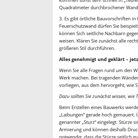
kommen sonst sehr schnell in „Teufe
Quadratmeter durchbrochener Wand 
3. Es gibt örtliche Bauvorschriften i
Feuerschutzwand dürfen Sie beispiel
können Sich seitliche Nachbarn gegen
weisen. Klären Sie zunächst alle rec
größeren Stil durchführen.
Alles genehmigt und geklärt – jet
Wenn Sie alle Fragen rund um den W
Werk machen. Bei tragenden Wänden 
vorliegen, aus dem hervorgeht, wie 
Dazu sollten Sie zunächst wissen, wie 
Beim Erstellen eines Bauwerks werde
„Laibungen“ gerade hoch gemauert. Ü
genannter „Sturz“ eingelegt. Stürze s
Armierung und können deshalb Druck
notwendig, dass die Stürze seitlich