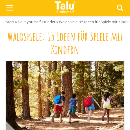
Zum Inhalt springen
Start
»
Do it yourself
»
Kinder
»
Waldspiele: 15 Ideen für Spiele mit Kinde
Waldspiele: 15 Ideen für Spiele mit
Kindern