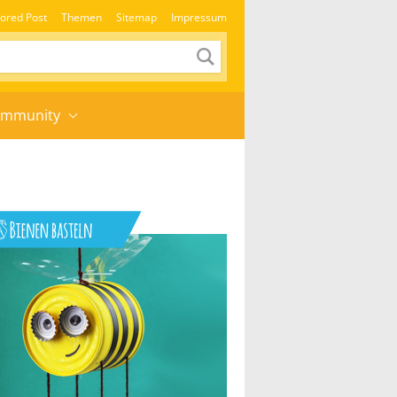
ored Post
Themen
Sitemap
Impressum
mmunity