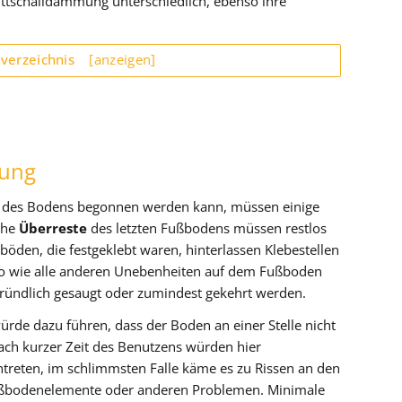
ittschalldämmung unterschiedlich, ebenso ihre
sverzeichnis
[anzeigen]
tung
n des Bodens begonnen werden kann, müssen einige
che
Überreste
des letzten Fußbodens müssen restlos
böden, die festgeklebt waren, hinterlassen Klebestellen
o wie alle anderen Unebenheiten auf dem Fußboden
gründlich gesaugt oder zumindest gekehrt werden.
rde dazu führen, dass der Boden an einer Stelle nicht
ach kurzer Zeit des Benutzens würden hier
reten, im schlimmsten Falle käme es zu Rissen an den
ußbodenelemente oder anderen Problemen. Minimale