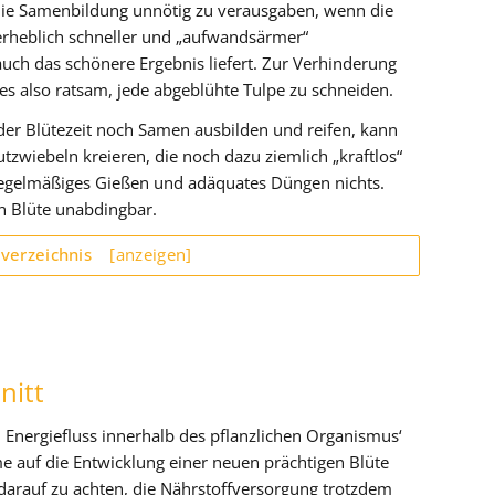
r die Samenbildung unnötig zu verausgaben, wenn die
rheblich schneller und „aufwandsärmer“
auch das schönere Ergebnis liefert. Zur Verhinderung
es also ratsam, jede abgeblühte Tulpe zu schneiden.
der Blütezeit noch Samen ausbilden und reifen, kann
tzwiebeln kreieren, die noch dazu ziemlich „kraftlos“
gelmäßiges Gießen und adäquates Düngen nichts.
en Blüte unabdingbar.
sverzeichnis
[anzeigen]
nitt
n Energiefluss innerhalb des pflanzlichen Organismus‘
ume auf die Entwicklung einer neuen prächtigen Blüte
s darauf zu achten, die Nährstoffversorgung trotzdem