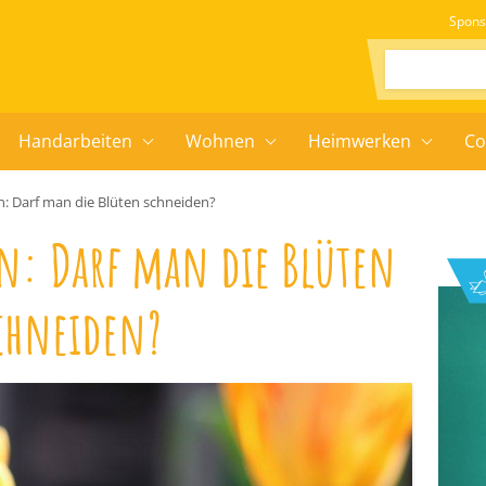
Spons
Suchen:
Handarbeiten
Wohnen
Heimwerken
Co
n: Darf man die Blüten schneiden?
en: Darf man die Blüten
chneiden?