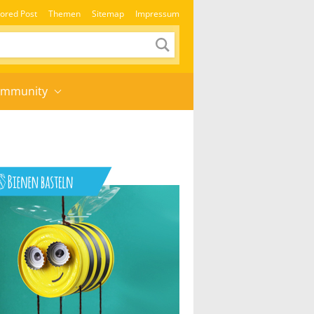
ored Post
Themen
Sitemap
Impressum
mmunity