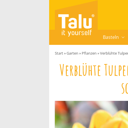
Zum Inhalt springen
Basteln
Start
»
Garten
»
Pflanzen
»
Verblühte Tulpe
Verblühte Tulp
s