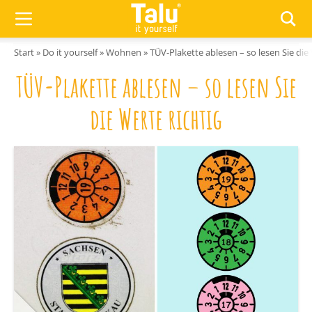
Zum Inhalt springen
Start
»
Do it yourself
»
Wohnen
»
TÜV-Plakette ablesen – so lesen Sie die 
TÜV-Plakette ablesen – so lesen Sie
die Werte richtig