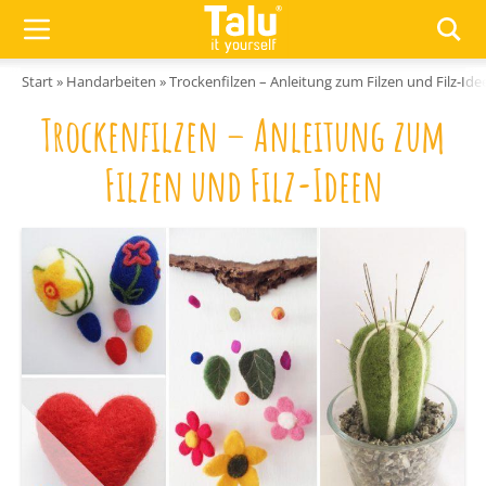
Zum Inhalt springen
Start
»
Handarbeiten
»
Trockenfilzen – Anleitung zum Filzen und Filz-Ide
Trockenfilzen – Anleitung zum
Filzen und Filz-Ideen