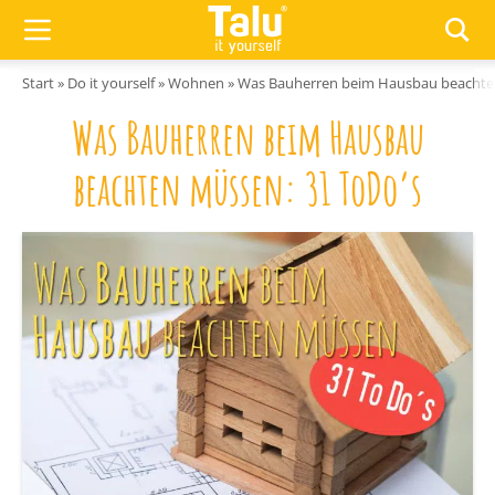
Zum Inhalt springen
Start
»
Do it yourself
»
Wohnen
»
Was Bauherren beim Hausbau beachte
Was Bauherren beim Hausbau
beachten müssen: 31 ToDo’s